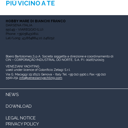
PIÙ VICINO A TE
HOBBY MARE DI BIANCHI FRANCO
DARSENA ITALIA
55049 - VIAREGGIO (LU)
Phone: +39058430811
Lat/Long: 43.864884,10.246252
Boero Bartolomeo S.p.A.
Società soggetta a direzione e coordinamento di
CIN – CORPORAÇÃO INDUSTRIAL DO NORTE, S.A.
P.I. 00267120103
VENEZIANI YACHTING
used under licence of
Colorificio Zetagi S.r.l.
Via G. Macaggi 19
16121 Genova - Italy
Tel. +39 010 5500.1
Fax +39 010
5500.291
info@venezianiyachting.com
NEWS
DOWNLOAD
LEGAL NOTICE
PRIVACY POLICY