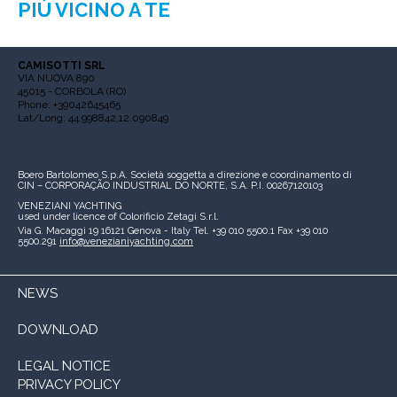
PIÙ VICINO A TE
CAMISOTTI SRL
VIA NUOVA 890
45015 - CORBOLA (RO)
Phone: +39042645465
Lat/Long: 44.998842,12.090849
Boero Bartolomeo S.p.A.
Società soggetta a direzione e coordinamento di
CIN – CORPORAÇÃO INDUSTRIAL DO NORTE, S.A.
P.I. 00267120103
VENEZIANI YACHTING
used under licence of
Colorificio Zetagi S.r.l.
Via G. Macaggi 19
16121 Genova - Italy
Tel. +39 010 5500.1
Fax +39 010
5500.291
info@venezianiyachting.com
NEWS
DOWNLOAD
LEGAL NOTICE
PRIVACY POLICY