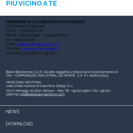
PIÙ VICINO A TE
FERRAMENTA COLORI E NAUTICA EUSEBIO
SOTTOMARINA 487-488
30015 - CHIOGGIA (VE)
Phone: +39041403590 - +390414062922
Fax: +39041403590
Email:
info@nauticaeusebio.191.it
Website:
www.nauticaeusebio.it
Lat/Long: 45.219837,12.291283
Boero Bartolomeo S.p.A.
Società soggetta a direzione e coordinamento di
CIN – CORPORAÇÃO INDUSTRIAL DO NORTE, S.A.
P.I. 00267120103
VENEZIANI YACHTING
used under licence of
Colorificio Zetagi S.r.l.
Via G. Macaggi 19
16121 Genova - Italy
Tel. +39 010 5500.1
Fax +39 010
5500.291
info@venezianiyachting.com
NEWS
DOWNLOAD