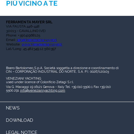
PIÙ VICINO A TE
FERRAMENTA MAYER SRL
VIA FAUSTA 446-448
30013 - CAVALLINO (VE)
Phone: +39041968125
Email:
info@ferramentamayer.it
Website:
www.ferramentamayer.it
Lat/Long: 45.482349,12.560397
Boero Bartolomeo S.p.A.
Società soggetta a direzione e coordinamento di
CIN – CORPORAÇÃO INDUSTRIAL DO NORTE, S.A.
P.I. 00267120103
VENEZIANI YACHTING
used under licence of
Colorificio Zetagi S.r.l.
Via G. Macaggi 19
16121 Genova - Italy
Tel. +39 010 5500.1
Fax +39 010
5500.291
info@venezianiyachting.com
NEWS
DOWNLOAD
LEGAL NOTICE