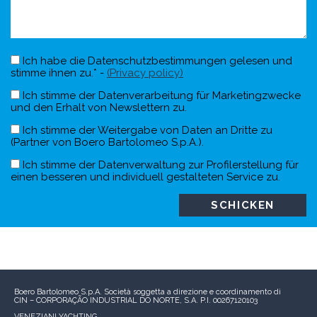
Ich habe die Datenschutzbestimmungen gelesen und
stimme ihnen zu.* -
(Privacy policy)
Ich stimme der Datenverarbeitung für Marketingzwecke
und den Erhalt von Newslettern zu.
Ich stimme der Weitergabe von Daten an Dritte zu
(Partner von Boero Bartolomeo S.p.A.).
Ich stimme der Datenverwaltung zur Profilerstellung für
einen besseren und individuell gestalteten Service zu.
Boero Bartolomeo S.p.A.
Società soggetta a direzione e coordinamento di
CIN – CORPORAÇÃO INDUSTRIAL DO NORTE, S.A.
P.I. 00267120103
VENEZIANI YACHTING